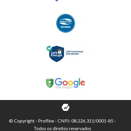
© Copyright - Profline - CNPJ: 08.226.311/0001-85 -
Todos os direitos reservados