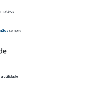
im até os
 mãos
sempre
de
a utilidade