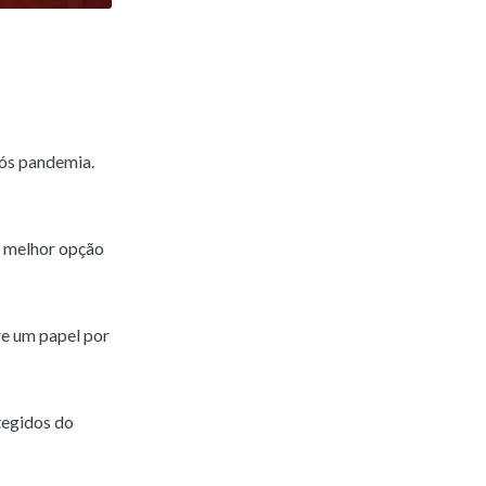
pós pandemia.
a melhor opção
re um papel por
tegidos do