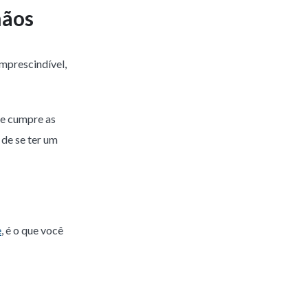
mãos
imprescindível,
ue cumpre as
de se ter um
e
, é o que você