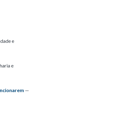
idade e
haria e
uncionarem
—