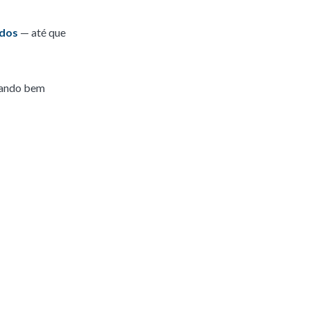
idos
— até que
quando bem