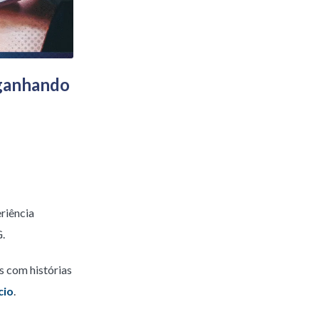
 ganhando
riência
G.
es com histórias
cio
.