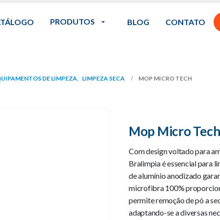
PRODUTOS
ATÁLOGO
BLOG
CONTATO
UIPAMENTOS DE LIMPEZA
,
LIMPEZA SECA
MOP MICRO TECH
Mop Micro Tec
Com design voltado para am
Bralimpia é essencial para l
de alumínio anodizado garan
microfibra 100% proporciona
permite remoção de pó a seco
adaptando-se a diversas ne