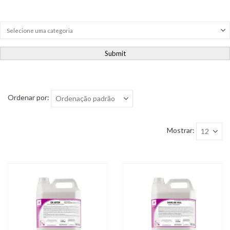
Product Category Dropdown
Submit
Ordenar por:
Mostrar: