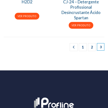
H2D2
CJ-24 – Detergente
Profissional
Desincrustante Ácido
Spartan
1
2
3