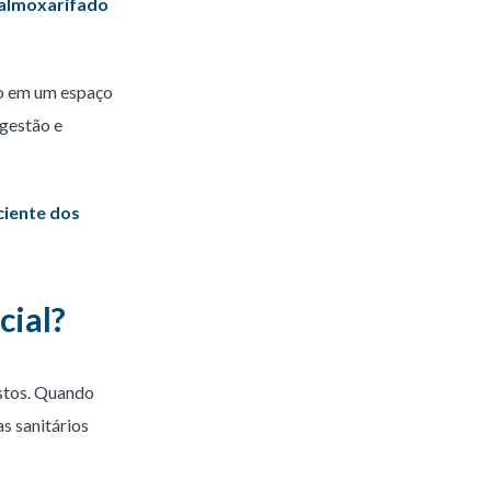
 almoxarifado
do em um espaço
 gestão e
ciente dos
cial?
ustos. Quando
s sanitários