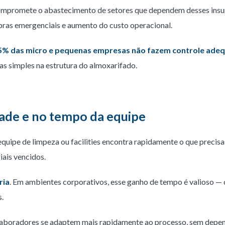
o compromete o abastecimento de setores que dependem desses ins
pras emergenciais e aumento do custo operacional.
5% das micro e pequenas empresas não fazem controle ade
as simples na estrutura do almoxarifado.
dade e no tempo da equipe
uipe de limpeza ou facilities encontra rapidamente o que precisa
ais vencidos.
ria
. Em ambientes corporativos, esse ganho de tempo é valioso —
s.
olaboradores se adaptem mais rapidamente ao processo, sem depe