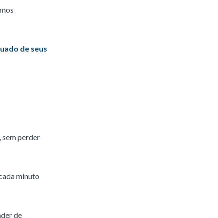
umos
quado de seus
, sem perder
 cada minuto
nder de