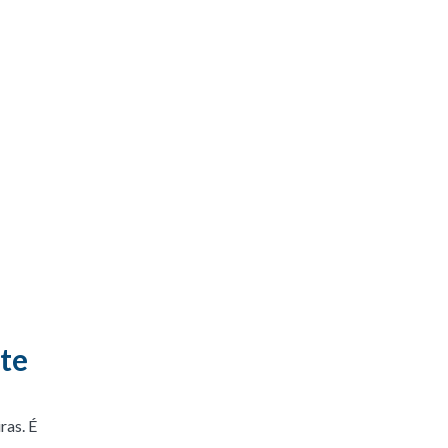
nte
ras. É