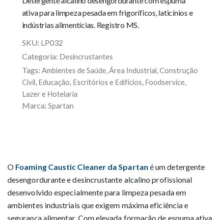
Detergente alcalino desengordurante com espuma
ativa para limpeza pesada em frigoríficos, laticínios e
indústrias alimentícias. Registro MS.
SKU:
LP032
Categoria:
Desincrustantes
Tags:
,
,
Ambientes de Saúde
Área Industrial
Construção
,
,
,
,
Civil
Educação
Escritórios e Edifícios
Foodservice
Lazer e Hotelaria
Marca:
Spartan
O
Foaming Caustic Cleaner da Spartan
é um detergente
desengordurante e desincrustante alcalino profissional
desenvolvido especialmente para limpeza pesada em
ambientes industriais que exigem máxima eficiência e
segurança alimentar. Com elevada formação de espuma ativa